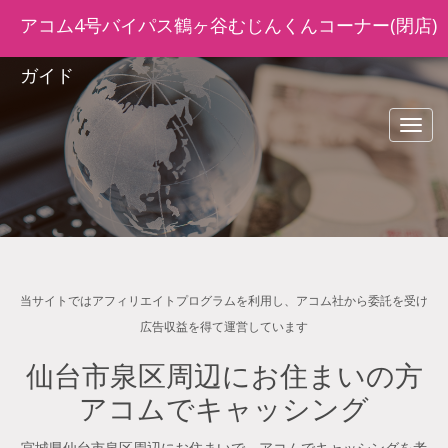
アコム4号バイパス鶴ヶ谷むじんくんコーナー(閉店)
ガイド
navig
当サイトではアフィリエイトプログラムを利用し、アコム社から委託を受け
広告収益を得て運営しています
仙台市泉区周辺にお住まいの方
アコムでキャッシング
宮城県仙台市泉区周辺にお住まいで、アコムでキャッシングを考