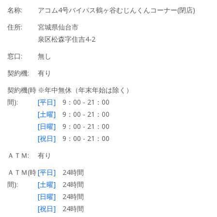
名称:
アコム4号バイパス鶴ヶ谷むじんくんコーナー(閉店)
住所:
宮城県仙台市
泉区松森字住吉4-2
窓口:
無し
契約機:
有り
契約機(時
※年中無休（年末年始は除く）
間):
[平日]
9：00 - 21：00
[土曜]
9：00 - 21：00
[日曜]
9：00 - 21：00
[祝日]
9：00 - 21：00
ＡＴＭ:
有り
ＡＴＭ(時
[平日]
24時間
間):
[土曜]
24時間
[日曜]
24時間
[祝日]
24時間