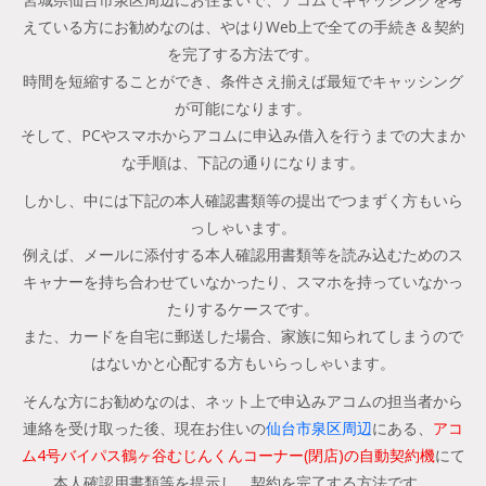
えている方にお勧めなのは、やはりWeb上で全ての手続き＆契約
を完了する方法です。
時間を短縮することができ、条件さえ揃えば最短でキャッシング
が可能になります。
そして、PCやスマホからアコムに申込み借入を行うまでの大まか
な手順は、下記の通りになります。
しかし、中には下記の本人確認書類等の提出でつまずく方もいら
っしゃいます。
例えば、メールに添付する本人確認用書類等を読み込むためのス
キャナーを持ち合わせていなかったり、スマホを持っていなかっ
たりするケースです。
また、カードを自宅に郵送した場合、家族に知られてしまうので
はないかと心配する方もいらっしゃいます。
そんな方にお勧めなのは、ネット上で申込みアコムの担当者から
連絡を受け取った後、現在お住いの
仙台市泉区周辺
にある、
アコ
ム4号バイパス鶴ヶ谷むじんくんコーナー(閉店)の自動契約機
にて
本人確認用書類等を提示し、契約を完了する方法です。