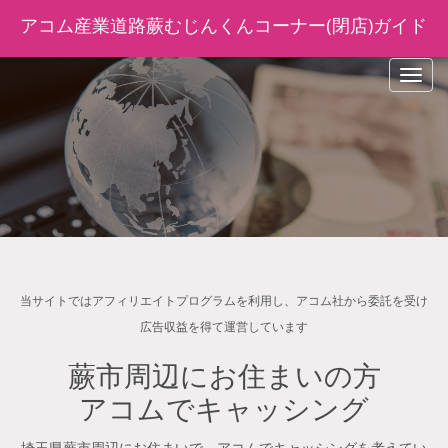
アコム産業道路蕨むじんくんコーナー(閉店)ガイド
navig
当サイトではアフィリエイトプログラムを利用し、アコム社から委託を受け
広告収益を得て運営しています
蕨市周辺にお住まいの方
アコムでキャッシング
埼玉県蕨市周辺にお住まいで、アコムでキャッシングを考えてい