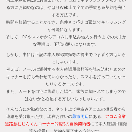
る方にお勧めなのは、やはりWeb上で全ての手続き＆契約を完了
する方法です。
時間を短縮することができ、条件さえ揃えば最短でキャッシング
が可能になります。
そして、PCやスマホからアコムに申込み借入を行うまでの大まか
な手順は、下記の通りになります。
しかし、中には下記の本人確認書類等の提出でつまずく方もいら
っしゃいます。
例えば、メールに添付する本人確認用書類等を読み込むためのス
キャナーを持ち合わせていなかったり、スマホを持っていなかっ
たりするケースです。
また、カードを自宅に郵送した場合、家族に知られてしまうので
はないかと心配する方もいらっしゃいます。
そんな方にお勧めなのは、ネット上で申込みアコムの担当者から
連絡を受け取った後、現在お住いの
蕨市周辺
にある、
アコム産業
道路蕨むじんくんコーナー(閉店)の自動契約機
にて本人確認用書類
等を提示し、契約を完了する方法です。