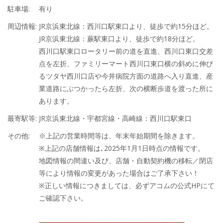
駐車場:
有り
周辺情報:
JR京浜東北線：西川口駅東口より、徒歩で約15分ほど。
JR京浜東北線：蕨駅東口より、徒歩で約18分ほど。
西川口駅東口ロータリー前の道を直進、西川口東口交差
点を左折、ファミリーマート西川口東口横の斜めに伸び
るツタヤ西川口店や今井病院方面の道路へ入り直進、産
業道路にぶつかったら左折、次の横断歩道を渡った所に
あります。
最寄駅等:
JR京浜東北線・宇都宮線・高崎線：西川口駅東口
その他:
※上記の営業時間等は、年末年始期間を除きます。
※上記の店舗情報は､2025年1月1日時点の情報です。
地図情報の間違い及び、店舗・自動契約機の移転／閉店
等により情報の変更があった場合はご了承下さい！
※正しい情報につきましては、必ずアコムの公式HPにて
ご確認下さい。