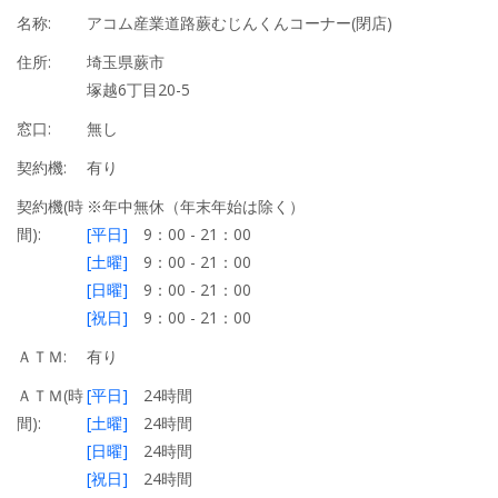
名称:
アコム産業道路蕨むじんくんコーナー(閉店)
住所:
埼玉県蕨市
塚越6丁目20-5
窓口:
無し
契約機:
有り
契約機(時
※年中無休（年末年始は除く）
間):
[平日]
9：00 - 21：00
[土曜]
9：00 - 21：00
[日曜]
9：00 - 21：00
[祝日]
9：00 - 21：00
ＡＴＭ:
有り
ＡＴＭ(時
[平日]
24時間
間):
[土曜]
24時間
[日曜]
24時間
[祝日]
24時間