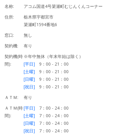
名称:
アコム国道4号簗瀬町むじんくんコーナー
住所:
栃木県宇都宮市
簗瀬町1594番地6
窓口:
無し
契約機:
有り
契約機(時
※年中無休（年末年始は除く）
間):
[平日]
9：00 - 21：00
[土曜]
9：00 - 21：00
[日曜]
9：00 - 21：00
[祝日]
9：00 - 21：00
ＡＴＭ:
有り
ＡＴＭ(時
[平日]
7：00 - 24：00
間):
[土曜]
7：00 - 24：00
[日曜]
7：00 - 24：00
[祝日]
7：00 - 24：00