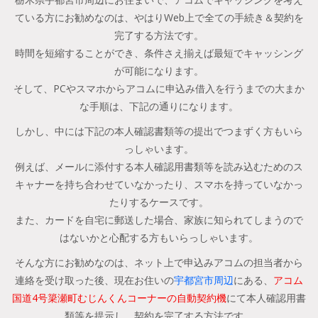
ている方にお勧めなのは、やはりWeb上で全ての手続き＆契約を
完了する方法です。
時間を短縮することができ、条件さえ揃えば最短でキャッシング
が可能になります。
そして、PCやスマホからアコムに申込み借入を行うまでの大まか
な手順は、下記の通りになります。
しかし、中には下記の本人確認書類等の提出でつまずく方もいら
っしゃいます。
例えば、メールに添付する本人確認用書類等を読み込むためのス
キャナーを持ち合わせていなかったり、スマホを持っていなかっ
たりするケースです。
また、カードを自宅に郵送した場合、家族に知られてしまうので
はないかと心配する方もいらっしゃいます。
そんな方にお勧めなのは、ネット上で申込みアコムの担当者から
連絡を受け取った後、現在お住いの
宇都宮市周辺
にある、
アコム
国道4号簗瀬町むじんくんコーナーの自動契約機
にて本人確認用書
類等を提示し、契約を完了する方法です。