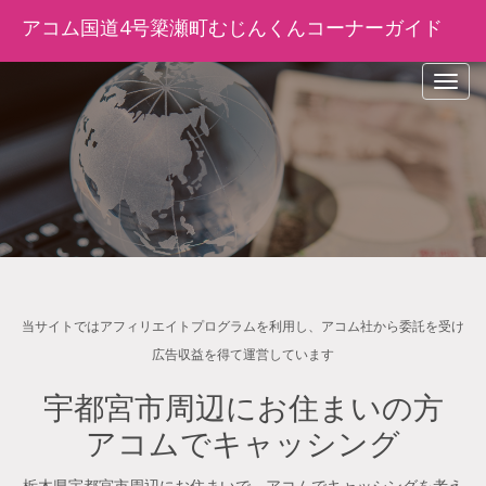
アコム国道4号簗瀬町むじんくんコーナーガイド
navig
当サイトではアフィリエイトプログラムを利用し、アコム社から委託を受け
広告収益を得て運営しています
宇都宮市周辺にお住まいの方
アコムでキャッシング
栃木県宇都宮市周辺にお住まいで、アコムでキャッシングを考え