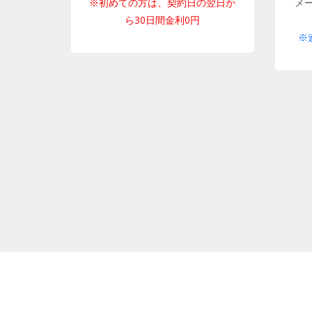
※初めての方は、契約日の翌日か
メ
ら30日間金利0円
※