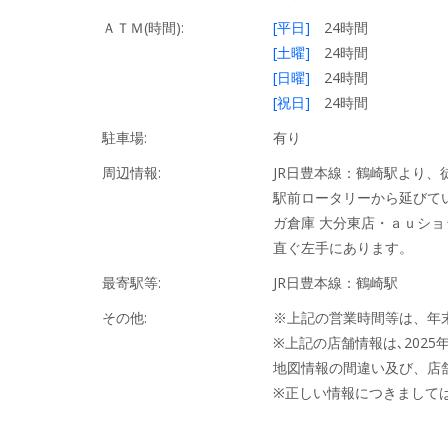
ＡＴＭ(時間):
[平日]
24時間
[土曜]
24時間
[日曜]
24時間
[祝日]
24時間
駐車場:
有り
周辺情報:
JR日豊本線：鶴崎駅より、
駅前ロータリーから延びて
ガ倉庫 大分東店・ａｕシ
直ぐ左手にあります。
最寄駅等:
JR日豊本線：鶴崎駅
その他:
※上記の営業時間等は、年
※上記の店舗情報は､2025
地図情報の間違い及び、店
※正しい情報につきまして