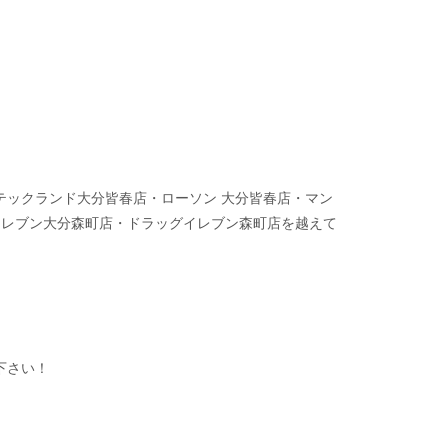
テックランド大分皆春店・ローソン 大分皆春店・マン
イレブン大分森町店・ドラッグイレブン森町店を越えて
下さい！