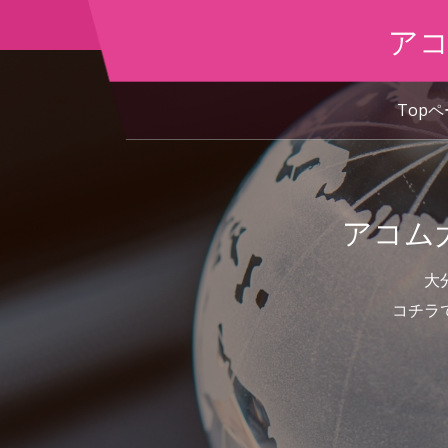
アコ
Top
アコム
大
コチラ