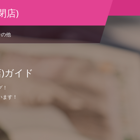
閉店)
その他
)ガイド
グ！
います！