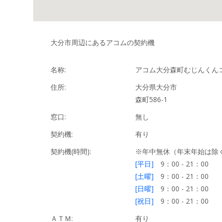
大分市周辺にあるアコムの契約機
名称:
アコム大分森町むじんくんコ
住所:
大分県大分市
森町586-1
窓口:
無し
契約機:
有り
契約機(時間):
※年中無休（年末年始は除
[平日]
9：00 - 21：00
[土曜]
9：00 - 21：00
[日曜]
9：00 - 21：00
[祝日]
9：00 - 21：00
ＡＴＭ:
有り