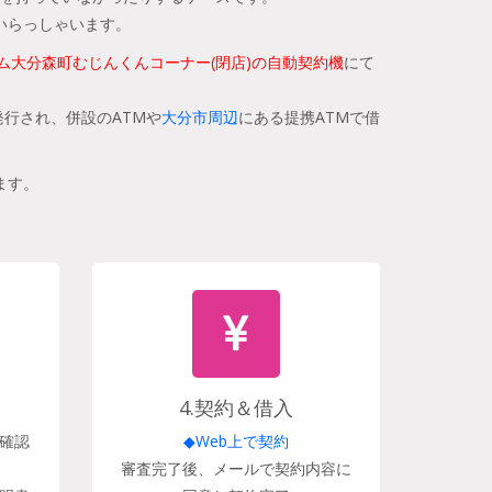
いらっしゃいます。
ム大分森町むじんくんコーナー(閉店)の自動契約機
にて
行され、併設のATMや
大分市周辺
にある提携ATMで借
ます。
4.契約＆借入
確認
◆Web上で契約
審査完了後、メールで契約内容に