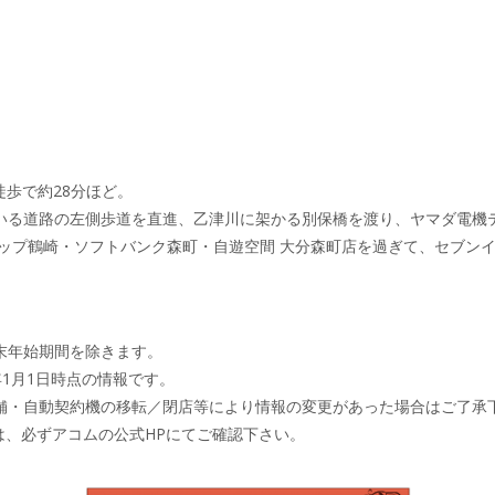
徒歩で約28分ほど。
いる道路の左側歩道を直進、乙津川に架かる別保橋を渡り、ヤマダ電機
ョップ鶴崎・ソフトバンク森町・自遊空間 大分森町店を過ぎて、セブン
末年始期間を除きます。
年1月1日時点の情報です。
舗・自動契約機の移転／閉店等により情報の変更があった場合はご了承
は、必ずアコムの公式HPにてご確認下さい。