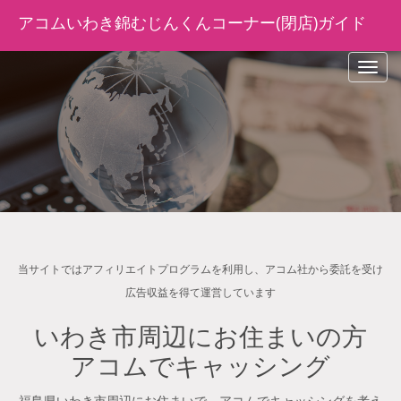
アコムいわき錦むじんくんコーナー(閉店)ガイド
navig
当サイトではアフィリエイトプログラムを利用し、アコム社から委託を受け
広告収益を得て運営しています
いわき市周辺にお住まいの方
アコムでキャッシング
福島県いわき市周辺にお住まいで、アコムでキャッシングを考え