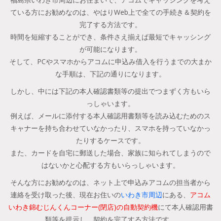
ている方にお勧めなのは、やはりWeb上で全ての手続き＆契約を
完了する方法です。
時間を短縮することができ、条件さえ揃えば最短でキャッシング
が可能になります。
そして、PCやスマホからアコムに申込み借入を行うまでの大まか
な手順は、下記の通りになります。
しかし、中には下記の本人確認書類等の提出でつまずく方もいら
っしゃいます。
例えば、メールに添付する本人確認用書類等を読み込むためのス
キャナーを持ち合わせていなかったり、スマホを持っていなかっ
たりするケースです。
また、カードを自宅に郵送した場合、家族に知られてしまうので
はないかと心配する方もいらっしゃいます。
そんな方にお勧めなのは、ネット上で申込みアコムの担当者から
連絡を受け取った後、現在お住いの
いわき市周辺
にある、
アコム
いわき錦むじんくんコーナー(閉店)の自動契約機
にて本人確認用書
類等を提示し、契約を完了する方法です。