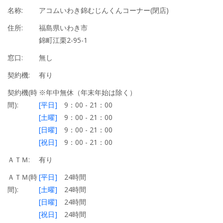
名称:
アコムいわき錦むじんくんコーナー(閉店)
住所:
福島県いわき市
錦町江栗2-95-1
窓口:
無し
契約機:
有り
契約機(時
※年中無休（年末年始は除く）
間):
[平日]
9：00 - 21：00
[土曜]
9：00 - 21：00
[日曜]
9：00 - 21：00
[祝日]
9：00 - 21：00
ＡＴＭ:
有り
ＡＴＭ(時
[平日]
24時間
間):
[土曜]
24時間
[日曜]
24時間
[祝日]
24時間