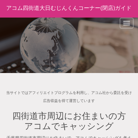
アコム四街道大日むじんくんコーナー(閉店)ガイド
navig
当サイトではアフィリエイトプログラムを利用し、アコム社から委託を受け
広告収益を得て運営しています
四街道市周辺にお住まいの方
アコムでキャッシング
千葉県四街道市周辺にお住まいで、アコムでキャッシングを考え