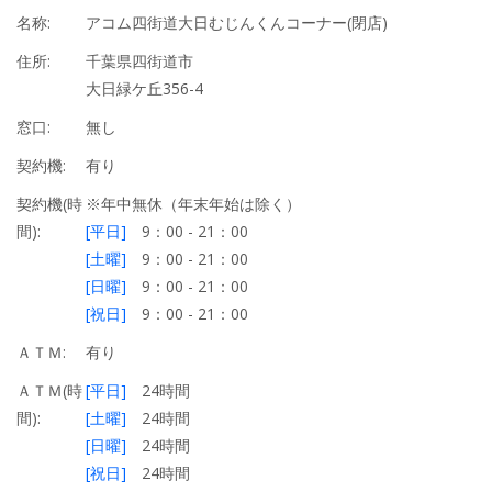
名称:
アコム四街道大日むじんくんコーナー(閉店)
住所:
千葉県四街道市
大日緑ケ丘356-4
窓口:
無し
契約機:
有り
契約機(時
※年中無休（年末年始は除く）
間):
[平日]
9：00 - 21：00
[土曜]
9：00 - 21：00
[日曜]
9：00 - 21：00
[祝日]
9：00 - 21：00
ＡＴＭ:
有り
ＡＴＭ(時
[平日]
24時間
間):
[土曜]
24時間
[日曜]
24時間
[祝日]
24時間