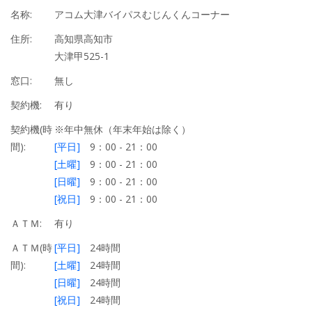
名称:
アコム大津バイパスむじんくんコーナー
住所:
高知県高知市
大津甲525-1
窓口:
無し
契約機:
有り
契約機(時
※年中無休（年末年始は除く）
間):
[平日]
9：00 - 21：00
[土曜]
9：00 - 21：00
[日曜]
9：00 - 21：00
[祝日]
9：00 - 21：00
ＡＴＭ:
有り
ＡＴＭ(時
[平日]
24時間
間):
[土曜]
24時間
[日曜]
24時間
[祝日]
24時間