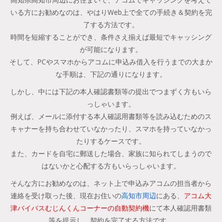
いる方にお勧めなのは、やはりWeb上で全ての手続き＆契約を完
了する方法です。
時間を短縮することができ、条件さえ揃えば最短でキャッシング
が可能になります。
そして、PCやスマホからアコムに申込み借入を行うまでの大まか
な手順は、下記の通りになります。
しかし、中には下記の本人確認書類等の提出でつまずく方もいら
っしゃいます。
例えば、メールに添付する本人確認用書類等を読み込むためのス
キャナーを持ち合わせていなかったり、スマホを持っていなかっ
たりするケースです。
また、カードを自宅に郵送した場合、家族に知られてしまうので
はないかと心配する方もいらっしゃいます。
そんな方にお勧めなのは、ネット上で申込みアコムの担当者から
連絡を受け取った後、現在お住いの
高知市周辺
にある、
アコム大
津バイパスむじんくんコーナーの自動契約機
にて本人確認用書類
等を提示し、契約を完了する方法です。