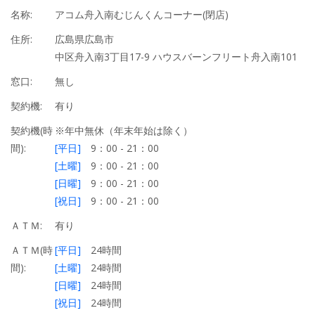
名称:
アコム舟入南むじんくんコーナー(閉店)
住所:
広島県広島市
中区舟入南3丁目17-9 ハウスバーンフリート舟入南101
窓口:
無し
契約機:
有り
契約機(時
※年中無休（年末年始は除く）
間):
[平日]
9：00 - 21：00
[土曜]
9：00 - 21：00
[日曜]
9：00 - 21：00
[祝日]
9：00 - 21：00
ＡＴＭ:
有り
ＡＴＭ(時
[平日]
24時間
間):
[土曜]
24時間
[日曜]
24時間
[祝日]
24時間