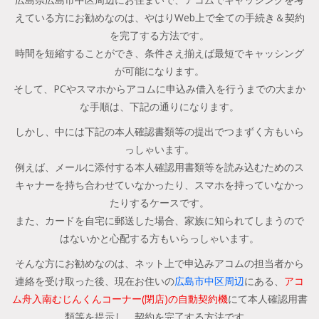
えている方にお勧めなのは、やはりWeb上で全ての手続き＆契約
を完了する方法です。
時間を短縮することができ、条件さえ揃えば最短でキャッシング
が可能になります。
そして、PCやスマホからアコムに申込み借入を行うまでの大まか
な手順は、下記の通りになります。
しかし、中には下記の本人確認書類等の提出でつまずく方もいら
っしゃいます。
例えば、メールに添付する本人確認用書類等を読み込むためのス
キャナーを持ち合わせていなかったり、スマホを持っていなかっ
たりするケースです。
また、カードを自宅に郵送した場合、家族に知られてしまうので
はないかと心配する方もいらっしゃいます。
そんな方にお勧めなのは、ネット上で申込みアコムの担当者から
連絡を受け取った後、現在お住いの
広島市中区周辺
にある、
アコ
ム舟入南むじんくんコーナー(閉店)の自動契約機
にて本人確認用書
類等を提示し、契約を完了する方法です。