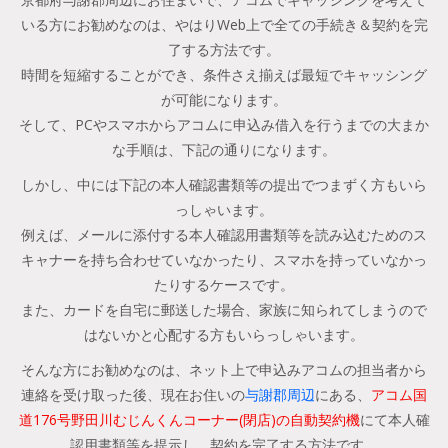
いる方にお勧めなのは、やはりWeb上で全ての手続き＆契約を完
了する方法です。
時間を短縮することができ、条件さえ揃えば最短でキャッシング
が可能になります。
そして、PCやスマホからアコムに申込み借入を行うまでの大まか
な手順は、下記の通りになります。
しかし、中には下記の本人確認書類等の提出でつまずく方もいら
っしゃいます。
例えば、メールに添付する本人確認用書類等を読み込むためのス
キャナーを持ち合わせていなかったり、スマホを持っていなかっ
たりするケースです。
また、カードを自宅に郵送した場合、家族に知られてしまうので
はないかと心配する方もいらっしゃいます。
そんな方にお勧めなのは、ネット上で申込みアコムの担当者から
連絡を受け取った後、現在お住いの
与謝郡周辺
にある、
アコム国
道176号野田川むじんくんコーナー(閉店)の自動契約機
にて本人確
認用書類等を提示し、契約を完了する方法です。