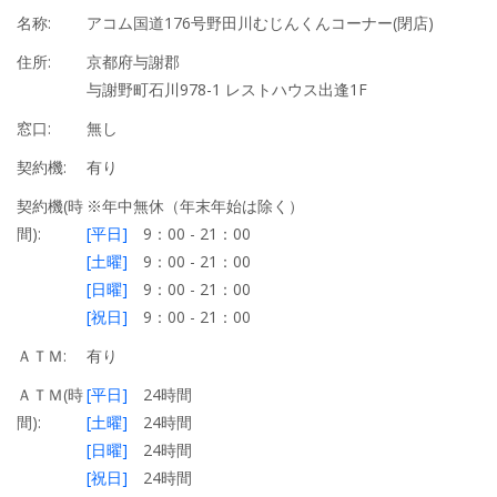
名称:
アコム国道176号野田川むじんくんコーナー(閉店)
住所:
京都府与謝郡
与謝野町石川978-1 レストハウス出逢1F
窓口:
無し
契約機:
有り
契約機(時
※年中無休（年末年始は除く）
間):
[平日]
9：00 - 21：00
[土曜]
9：00 - 21：00
[日曜]
9：00 - 21：00
[祝日]
9：00 - 21：00
ＡＴＭ:
有り
ＡＴＭ(時
[平日]
24時間
間):
[土曜]
24時間
[日曜]
24時間
[祝日]
24時間