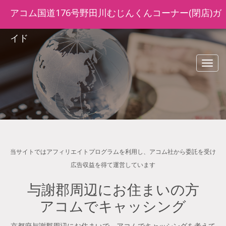
アコム国道176号野田川むじんくんコーナー(閉店)ガ
イド
navig
当サイトではアフィリエイトプログラムを利用し、アコム社から委託を受け
広告収益を得て運営しています
与謝郡周辺にお住まいの方
アコムでキャッシング
京都府与謝郡周辺にお住まいで、アコムでキャッシングを考えて