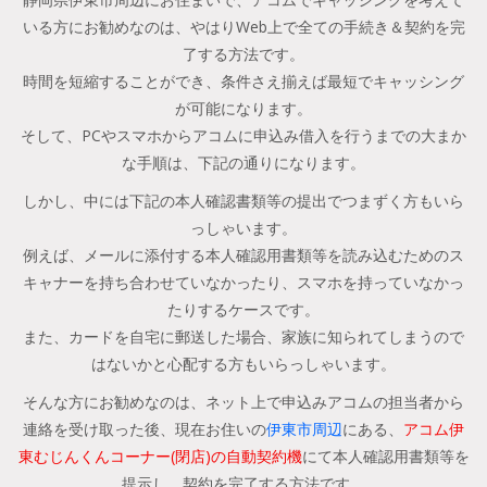
いる方にお勧めなのは、やはりWeb上で全ての手続き＆契約を完
了する方法です。
時間を短縮することができ、条件さえ揃えば最短でキャッシング
が可能になります。
そして、PCやスマホからアコムに申込み借入を行うまでの大まか
な手順は、下記の通りになります。
しかし、中には下記の本人確認書類等の提出でつまずく方もいら
っしゃいます。
例えば、メールに添付する本人確認用書類等を読み込むためのス
キャナーを持ち合わせていなかったり、スマホを持っていなかっ
たりするケースです。
また、カードを自宅に郵送した場合、家族に知られてしまうので
はないかと心配する方もいらっしゃいます。
そんな方にお勧めなのは、ネット上で申込みアコムの担当者から
連絡を受け取った後、現在お住いの
伊東市周辺
にある、
アコム伊
東むじんくんコーナー(閉店)の自動契約機
にて本人確認用書類等を
提示し、契約を完了する方法です。