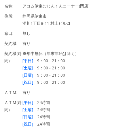
名称:
アコム伊東むじんくんコーナー(閉店)
住所:
静岡県伊東市
湯川1丁目8-11 村上ビル2F
窓口:
無し
契約機:
有り
契約機(時
※年中無休（年末年始は除く）
間):
[平日]
9：00 - 21：00
[土曜]
9：00 - 21：00
[日曜]
9：00 - 21：00
[祝日]
9：00 - 21：00
ＡＴＭ:
有り
ＡＴＭ(時
[平日]
24時間
間):
[土曜]
24時間
[日曜]
24時間
[祝日]
24時間