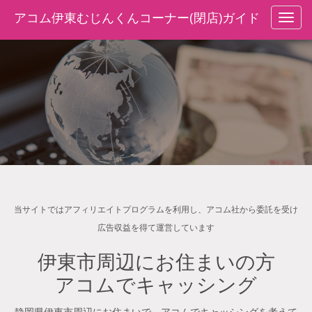
アコム伊東むじんくんコーナー(閉店)ガイド
navig
当サイトではアフィリエイトプログラムを利用し、アコム社から委託を受け
広告収益を得て運営しています
伊東市周辺にお住まいの方
アコムでキャッシング
静岡県伊東市周辺にお住まいで、アコムでキャッシングを考えて