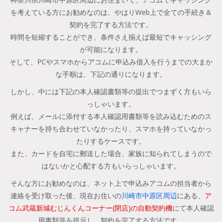
を考えている方にお勧めなのは、やはりWeb上で全ての手続き＆
契約を完了する方法です。
時間を短縮することができ、条件さえ揃えば最短でキャッシング
が可能になります。
そして、PCやスマホからアコムに申込み借入を行うまでの大まか
な手順は、下記の通りになります。
しかし、中には下記の本人確認書類等の提出でつまずく方もいら
っしゃいます。
例えば、メールに添付する本人確認用書類等を読み込むためのス
キャナーを持ち合わせていなかったり、スマホを持っていなかっ
たりするケースです。
また、カードを自宅に郵送した場合、家族に知られてしまうので
はないかと心配する方もいらっしゃいます。
そんな方にお勧めなのは、ネット上で申込みアコムの担当者から
連絡を受け取った後、現在お住いの
川崎市中原区周辺
にある、
ア
コム武蔵新城むじんくんコーナー(閉店)の自動契約機
にて本人確認
用書類等を提示し、契約を完了する方法です。