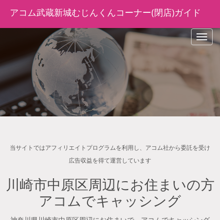
アコム武蔵新城むじんくんコーナー(閉店)ガイド
navig
当サイトではアフィリエイトプログラムを利用し、アコム社から委託を受け
広告収益を得て運営しています
川崎市中原区周辺にお住まいの方
アコムでキャッシング
神奈川県川崎市中原区周辺にお住まいで、アコムでキャッシング