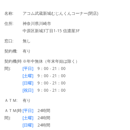
名称:
アコム武蔵新城むじんくんコーナー(閉店)
住所:
神奈川県川崎市
中原区新城3丁目1-15 信濃屋3F
窓口:
無し
契約機:
有り
契約機(時
※年中無休（年末年始は除く）
間):
[平日]
9：00 - 21：00
[土曜]
9：00 - 21：00
[日曜]
9：00 - 21：00
[祝日]
9：00 - 21：00
ＡＴＭ:
有り
ＡＴＭ(時
[平日]
24時間
間):
[土曜]
24時間
[日曜]
24時間