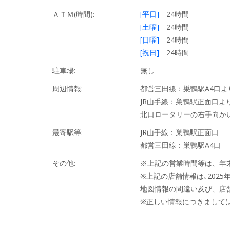
ＡＴＭ(時間):
[平日]
24時間
[土曜]
24時間
[日曜]
24時間
[祝日]
24時間
駐車場:
無し
周辺情報:
都営三田線：巣鴨駅A4口よ
JR山手線：巣鴨駅正面口よ
北口ロータリーの右手向か
最寄駅等:
JR山手線：巣鴨駅正面口
都営三田線：巣鴨駅A4口
その他:
※上記の営業時間等は、年
※上記の店舗情報は､2025
地図情報の間違い及び、店
※正しい情報につきまして