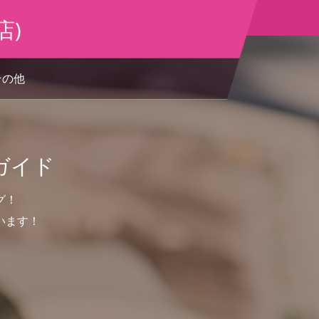
店)
その他
ガイド
グ！
います！