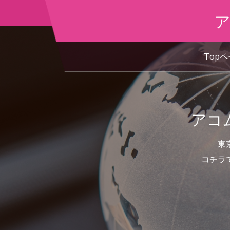
ア
Top
アコ
東
コチラ