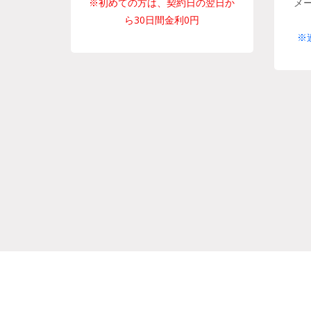
※初めての方は、契約日の翌日か
メ
ら30日間金利0円
※