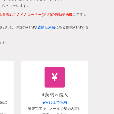
いらっしゃいます。
ム巣鴨むじんくんコーナー(閉店)の自動契約機
にて本人
行され、併設のATMや
豊島区周辺
にある提携ATMで借
ます。
4.契約＆借入
確認
◆Web上で契約
審査完了後、メールで契約内容に