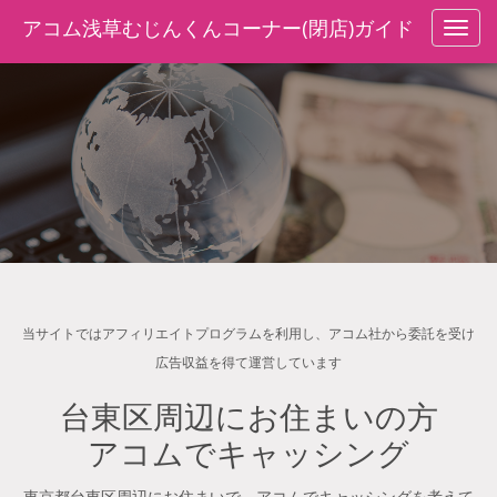
アコム浅草むじんくんコーナー(閉店)ガイド
navig
当サイトではアフィリエイトプログラムを利用し、アコム社から委託を受け
広告収益を得て運営しています
台東区周辺にお住まいの方
アコムでキャッシング
東京都台東区周辺にお住まいで、アコムでキャッシングを考えて