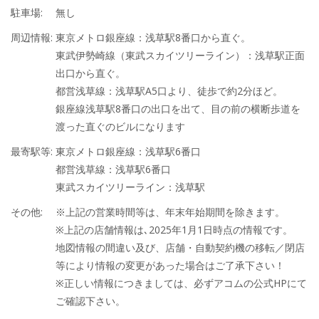
駐車場:
無し
周辺情報:
東京メトロ銀座線：浅草駅8番口から直ぐ。
東武伊勢崎線（東武スカイツリーライン）：浅草駅正面
出口から直ぐ。
都営浅草線：浅草駅A5口より、徒歩で約2分ほど。
銀座線浅草駅8番口の出口を出て、目の前の横断歩道を
渡った直ぐのビルになります
最寄駅等:
東京メトロ銀座線：浅草駅6番口
都営浅草線：浅草駅6番口
東武スカイツリーライン：浅草駅
その他:
※上記の営業時間等は、年末年始期間を除きます。
※上記の店舗情報は､2025年1月1日時点の情報です。
地図情報の間違い及び、店舗・自動契約機の移転／閉店
等により情報の変更があった場合はご了承下さい！
※正しい情報につきましては、必ずアコムの公式HPにて
ご確認下さい。