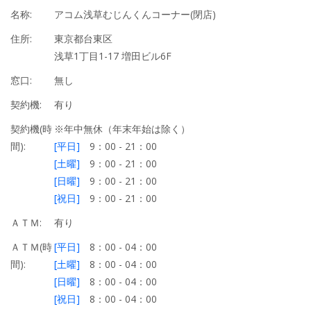
名称:
アコム浅草むじんくんコーナー(閉店)
住所:
東京都台東区
浅草1丁目1-17 増田ビル6F
窓口:
無し
契約機:
有り
契約機(時
※年中無休（年末年始は除く）
間):
[平日]
9：00 - 21：00
[土曜]
9：00 - 21：00
[日曜]
9：00 - 21：00
[祝日]
9：00 - 21：00
ＡＴＭ:
有り
ＡＴＭ(時
[平日]
8：00 - 04：00
間):
[土曜]
8：00 - 04：00
[日曜]
8：00 - 04：00
[祝日]
8：00 - 04：00