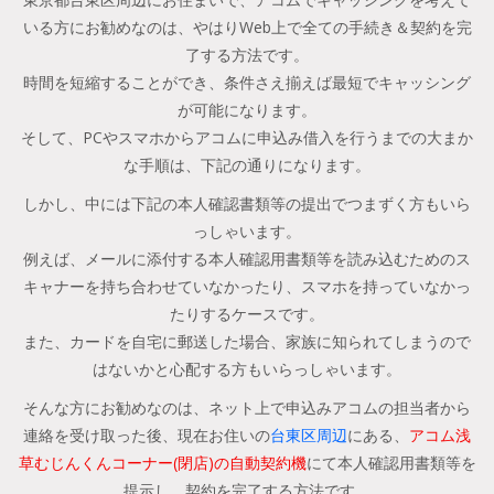
いる方にお勧めなのは、やはりWeb上で全ての手続き＆契約を完
了する方法です。
時間を短縮することができ、条件さえ揃えば最短でキャッシング
が可能になります。
そして、PCやスマホからアコムに申込み借入を行うまでの大まか
な手順は、下記の通りになります。
しかし、中には下記の本人確認書類等の提出でつまずく方もいら
っしゃいます。
例えば、メールに添付する本人確認用書類等を読み込むためのス
キャナーを持ち合わせていなかったり、スマホを持っていなかっ
たりするケースです。
また、カードを自宅に郵送した場合、家族に知られてしまうので
はないかと心配する方もいらっしゃいます。
そんな方にお勧めなのは、ネット上で申込みアコムの担当者から
連絡を受け取った後、現在お住いの
台東区周辺
にある、
アコム浅
草むじんくんコーナー(閉店)の自動契約機
にて本人確認用書類等を
提示し、契約を完了する方法です。