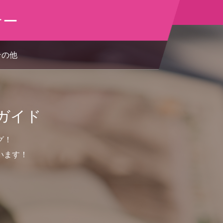
ナー
その他
ガイド
グ！
います！