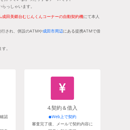
いらっしゃいます。
ム成田美郷台むじんくんコーナーの自動契約機
にて本人
行され、併設のATMや
成田市周辺
にある提携ATMで借
ます。
4.契約＆借入
確認
◆Web上で契約
審査完了後、メールで契約内容に