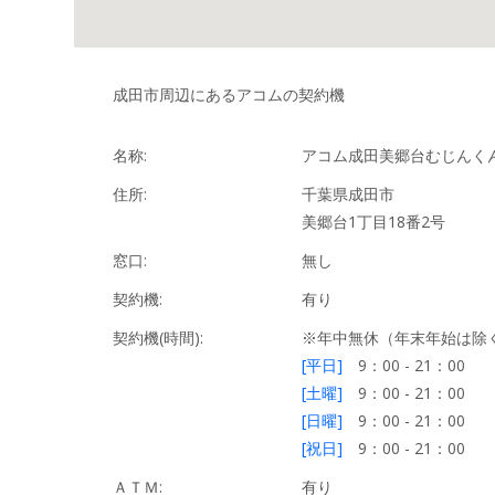
成田市周辺にあるアコムの契約機
名称:
アコム成田美郷台むじんく
住所:
千葉県成田市
美郷台1丁目18番2号
窓口:
無し
契約機:
有り
契約機(時間):
※年中無休（年末年始は除
[平日]
9：00 - 21：00
[土曜]
9：00 - 21：00
[日曜]
9：00 - 21：00
[祝日]
9：00 - 21：00
ＡＴＭ:
有り