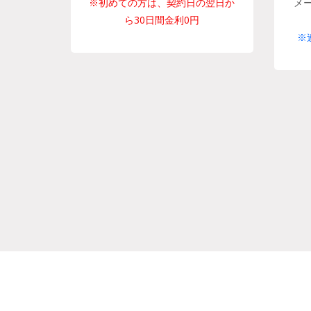
※初めての方は、契約日の翌日か
メ
ら30日間金利0円
※