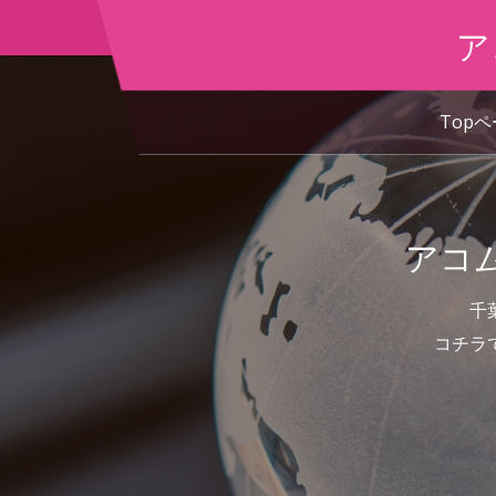
ア
Top
アコ
千
コチラ