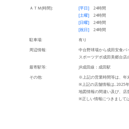
ＡＴＭ(時間):
[平日]
24時間
[土曜]
24時間
[日曜]
24時間
[祝日]
24時間
駐車場:
有り
周辺情報:
中台野球場から成田安食バ
スポーツデポ成田美郷台店
最寄駅等:
JR成田線：成田駅
その他:
※上記の営業時間等は、年
※上記の店舗情報は､2025
地図情報の間違い及び、店
※正しい情報につきまして