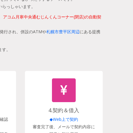
いらっしゃいます。
、
アコム月寒中央通むじんくんコーナー(閉店)の自動契
発行され、併設のATMや
札幌市豊平区周辺
にある提携
ます。
4.契約＆借入
確認
◆Web上で契約
審査完了後、メールで契約内容に