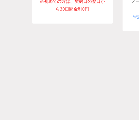
※初めての方は、契約日の翌日か
メ
ら30日間金利0円
※