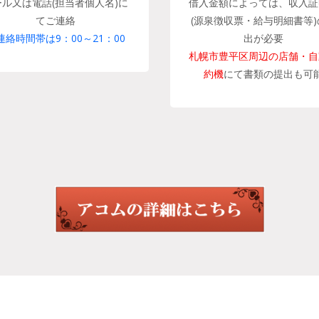
ール又は電話(担当者個人名)に
借入金額によっては、収入証
てご連絡
(源泉徴収票・給与明細書等)
連絡時間帯は9：00～21：00
出が必要
札幌市豊平区周辺の店舗・自
約機
にて書類の提出も可