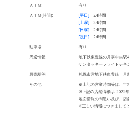
ＡＴＭ:
有り
ＡＴＭ(時間):
[平日]
24時間
[土曜]
24時間
[日曜]
24時間
[祝日]
24時間
駐車場:
有り
周辺情報:
地下鉄東豊線の月寒中央駅4
ケンタッキーフライドチキ
最寄駅等:
札幌市営地下鉄東豊線：月
その他:
※上記の営業時間等は、年
※上記の店舗情報は､2025
地図情報の間違い及び、店
※正しい情報につきまして