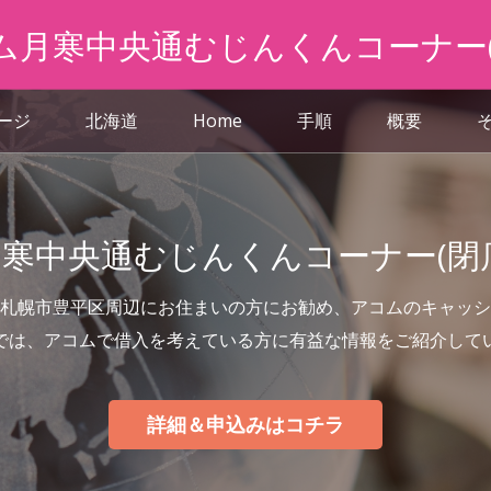
ム月寒中央通むじんくんコーナー(
ページ
北海道
Home
手順
概要
寒中央通むじんくんコーナー(閉
札幌市豊平区周辺にお住まいの方にお勧め、アコムのキャッシ
では、アコムで借入を考えている方に有益な情報をご紹介して
詳細＆申込みはコチラ