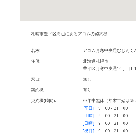
札幌市豊平区周辺にあるアコムの契約機
名称:
アコム月寒中央通むじんくん
住所:
北海道札幌市
豊平区月寒中央通10丁目1-1
窓口:
無し
契約機:
有り
契約機(時間):
※年中無休（年末年始は除
[平日]
9：00 - 21：00
[土曜]
9：00 - 21：00
[日曜]
9：00 - 21：00
[祝日]
9：00 - 21：00