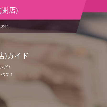
閉店)
その他
店)ガイド
ング！
います！