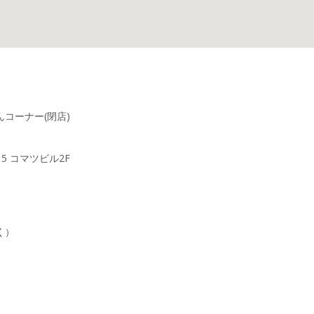
コーナー(閉店)
5 コマツビル2F
く）