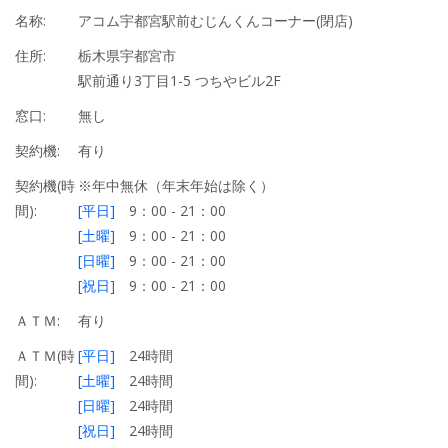
名称:
アコム宇都宮駅前むじんくんコーナー(閉店)
住所:
栃木県宇都宮市
駅前通り3丁目1-5 つちやビル2F
窓口:
無し
契約機:
有り
契約機(時
※年中無休（年末年始は除く）
間):
[平日]
9：00 - 21：00
[土曜]
9：00 - 21：00
[日曜]
9：00 - 21：00
[祝日]
9：00 - 21：00
ＡＴＭ:
有り
ＡＴＭ(時
[平日]
24時間
間):
[土曜]
24時間
[日曜]
24時間
[祝日]
24時間