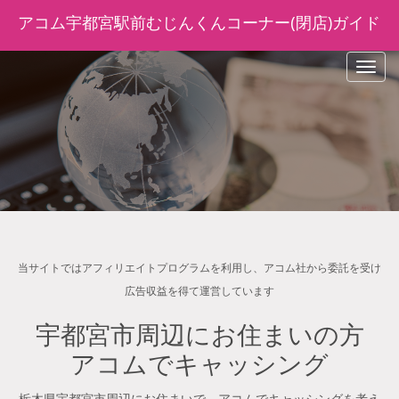
アコム宇都宮駅前むじんくんコーナー(閉店)ガイド
navig
当サイトではアフィリエイトプログラムを利用し、アコム社から委託を受け
広告収益を得て運営しています
宇都宮市周辺にお住まいの方
アコムでキャッシング
栃木県宇都宮市周辺にお住まいで、アコムでキャッシングを考え