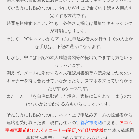
ている方にお勧めなのは、やはりWeb上で全ての手続き＆契約を
完了する方法です。
時間を短縮することができ、条件さえ揃えば最短でキャッシング
が可能になります。
そして、PCやスマホからアコムに申込み借入を行うまでの大まか
な手順は、下記の通りになります。
しかし、中には下記の本人確認書類等の提出でつまずく方もいら
っしゃいます。
例えば、メールに添付する本人確認用書類等を読み込むためのス
キャナーを持ち合わせていなかったり、スマホを持っていなかっ
たりするケースです。
また、カードを自宅に郵送した場合、家族に知られてしまうので
はないかと心配する方もいらっしゃいます。
そんな方にお勧めなのは、ネット上で申込みアコムの担当者から
連絡を受け取った後、現在お住いの
宇都宮市周辺
にある、
アコム
宇都宮駅前むじんくんコーナー(閉店)の自動契約機
にて本人確認用
書類等を提示し、契約を完了する方法です。