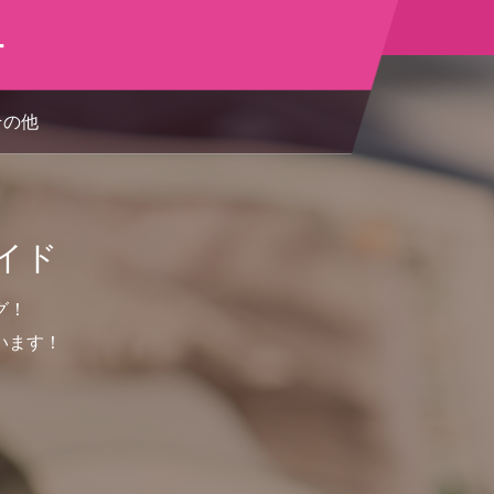
ー
その他
イド
グ！
います！