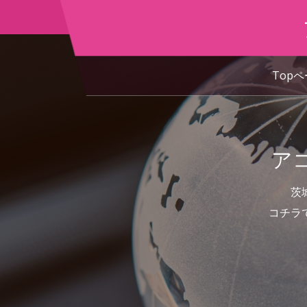
Top
ア
茨
コチラ