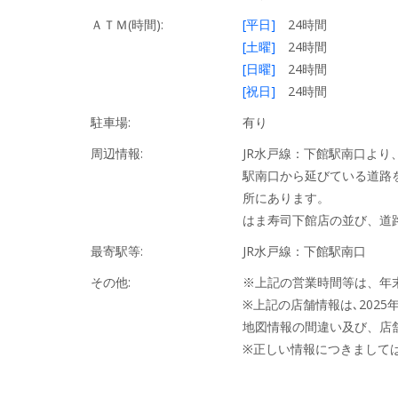
ＡＴＭ(時間):
[平日]
24時間
[土曜]
24時間
[日曜]
24時間
[祝日]
24時間
駐車場:
有り
周辺情報:
JR水戸線：下館駅南口より
駅南口から延びている道路を
所にあります。
はま寿司下館店の並び、道
最寄駅等:
JR水戸線：下館駅南口
その他:
※上記の営業時間等は、年
※上記の店舗情報は､2025
地図情報の間違い及び、店
※正しい情報につきまして