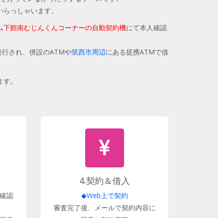
いらっしゃいます。
ム下館南むじんくんコーナーの自動契約機
にて本人確認
行され、併設のATMや
筑西市周辺
にある提携ATMで借
ます。
4.契約＆借入
確認
◆Web上で契約
審査完了後、メールで契約内容に