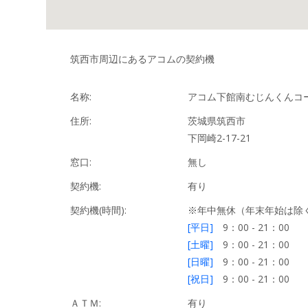
筑西市周辺にあるアコムの契約機
名称:
アコム下館南むじんくんコ
住所:
茨城県筑西市
下岡崎2-17-21
窓口:
無し
契約機:
有り
契約機(時間):
※年中無休（年末年始は除
[平日]
9：00 - 21：00
[土曜]
9：00 - 21：00
[日曜]
9：00 - 21：00
[祝日]
9：00 - 21：00
ＡＴＭ:
有り