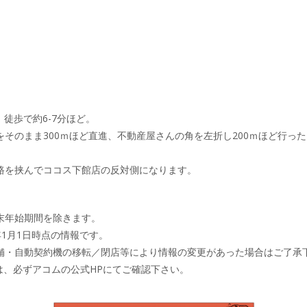
、徒歩で約6-7分ほど。
そのまま300ｍほど直進、不動産屋さんの角を左折し200ｍほど行っ
路を挟んでココス下館店の反対側になります。
末年始期間を除きます。
年1月1日時点の情報です。
舗・自動契約機の移転／閉店等により情報の変更があった場合はご了承
は、必ずアコムの公式HPにてご確認下さい。