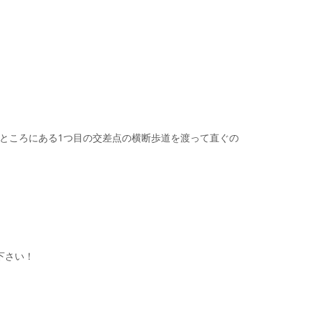
たところにある1つ目の交差点の横断歩道を渡って直ぐの
下さい！