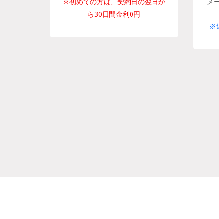
※初めての方は、契約日の翌日か
メ
ら30日間金利0円
※