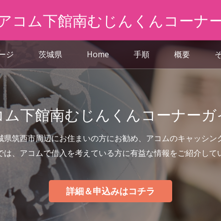
アコム下館南むじんくんコーナ
ページ
茨城県
Home
手順
概要
コム下館南むじんくんコーナーガ
城県筑西市周辺にお住まいの方にお勧め、アコムのキャッシン
では、アコムで借入を考えている方に有益な情報をご紹介して
詳細＆申込みはコチラ