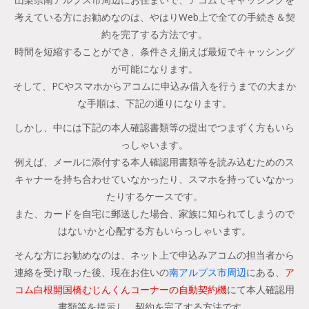
考えている方にお勧めなのは、やはりWeb上で全ての手続き＆契
約を完了する方法です。
時間を短縮することができ、条件さえ揃えば最短でキャッシング
が可能になります。
そして、PCやスマホからアコムに申込み借入を行うまでの大まか
な手順は、下記の通りになります。
しかし、中には下記の本人確認書類等の提出でつまずく方もいら
っしゃいます。
例えば、メールに添付する本人確認用書類等を読み込むためのス
キャナーを持ち合わせていなかったり、スマホを持っていなかっ
たりするケースです。
また、カードを自宅に郵送した場合、家族に知られてしまうので
はないかと心配する方もいらっしゃいます。
そんな方にお勧めなのは、ネット上で申込みアコムの担当者から
連絡を受け取った後、現在お住いの
南アルプス市周辺
にある、
ア
コム白根開国橋むじんくんコーナーの自動契約機
にて本人確認用
書類等を提示し、契約を完了する方法です。