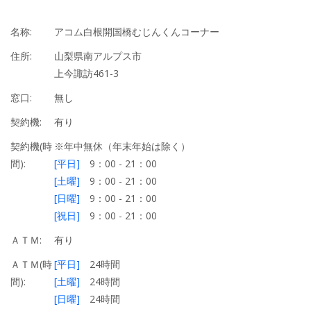
名称:
アコム白根開国橋むじんくんコーナー
住所:
山梨県南アルプス市
上今諏訪461-3
窓口:
無し
契約機:
有り
契約機(時
※年中無休（年末年始は除く）
間):
[平日]
9：00 - 21：00
[土曜]
9：00 - 21：00
[日曜]
9：00 - 21：00
[祝日]
9：00 - 21：00
ＡＴＭ:
有り
ＡＴＭ(時
[平日]
24時間
間):
[土曜]
24時間
[日曜]
24時間