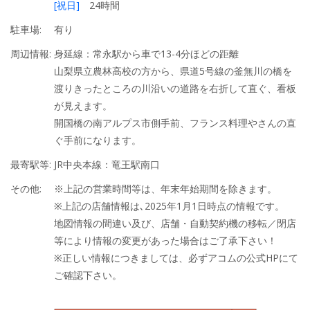
[祝日]
24時間
駐車場:
有り
周辺情報:
身延線：常永駅から車で13-4分ほどの距離
山梨県立農林高校の方から、県道5号線の釜無川の橋を
渡りきったところの川沿いの道路を右折して直ぐ、看板
が見えます。
開国橋の南アルプス市側手前、フランス料理やさんの直
ぐ手前になります。
最寄駅等:
JR中央本線：竜王駅南口
その他:
※上記の営業時間等は、年末年始期間を除きます。
※上記の店舗情報は､2025年1月1日時点の情報です。
地図情報の間違い及び、店舗・自動契約機の移転／閉店
等により情報の変更があった場合はご了承下さい！
※正しい情報につきましては、必ずアコムの公式HPにて
ご確認下さい。