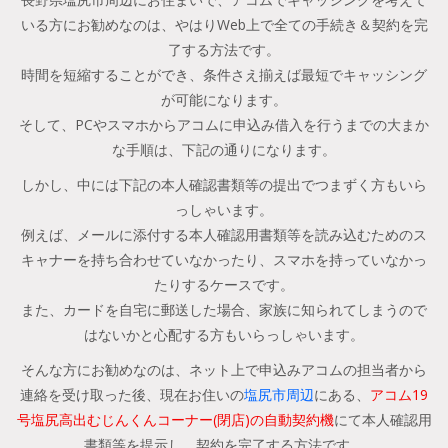
いる方にお勧めなのは、やはりWeb上で全ての手続き＆契約を完
了する方法です。
時間を短縮することができ、条件さえ揃えば最短でキャッシング
が可能になります。
そして、PCやスマホからアコムに申込み借入を行うまでの大まか
な手順は、下記の通りになります。
しかし、中には下記の本人確認書類等の提出でつまずく方もいら
っしゃいます。
例えば、メールに添付する本人確認用書類等を読み込むためのス
キャナーを持ち合わせていなかったり、スマホを持っていなかっ
たりするケースです。
また、カードを自宅に郵送した場合、家族に知られてしまうので
はないかと心配する方もいらっしゃいます。
そんな方にお勧めなのは、ネット上で申込みアコムの担当者から
連絡を受け取った後、現在お住いの
塩尻市周辺
にある、
アコム19
号塩尻高出むじんくんコーナー(閉店)の自動契約機
にて本人確認用
書類等を提示し、契約を完了する方法です。