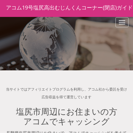
アコム19号塩尻高出むじんくんコーナー(閉店)ガイド
navig
当サイトではアフィリエイトプログラムを利用し、アコム社から委託を受け
広告収益を得て運営しています
塩尻市周辺にお住まいの方
アコムでキャッシング
長野県塩尻市周辺にお住まいで、アコムでキャッシングを考えて