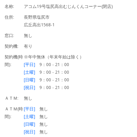
名称:
アコム19号塩尻高出むじんくんコーナー(閉店)
住所:
長野県塩尻市
広丘高出1568-1
窓口:
無し
契約機:
有り
契約機(時
※年中無休（年末年始は除く）
間):
[平日]
9：00 - 21：00
[土曜]
9：00 - 21：00
[日曜]
9：00 - 21：00
[祝日]
9：00 - 21：00
ＡＴＭ:
無し
ＡＴＭ(時
[平日]
無し
間):
[土曜]
無し
[日曜]
無し
[祝日]
無し