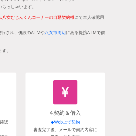
いらっしゃいます。
ム八女むじんくんコーナーの自動契約機
にて本人確認用
行され、併設のATMや
八女市周辺
にある提携ATMで借
ます。
4.契約＆借入
確認
◆Web上で契約
審査完了後、メールで契約内容に