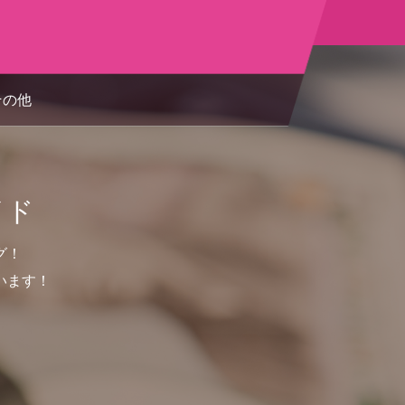
その他
イド
グ！
います！