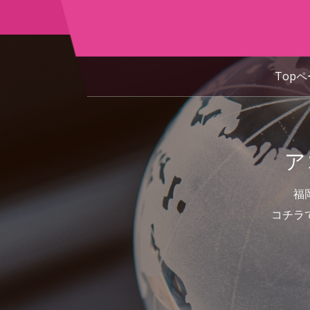
Top
ア
福
コチラ