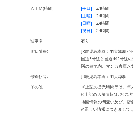
ＡＴＭ(時間):
[平日]
24時間
[土曜]
24時間
[日曜]
24時間
[祝日]
24時間
駐車場:
有り
周辺情報:
JR鹿児島本線：羽犬塚駅から
国道3号線と国道442号線
隣の敷地内、マンガ倉庫八
最寄駅等:
JR鹿児島本線：羽犬塚駅
その他:
※上記の営業時間等は、年
※上記の店舗情報は､2025
地図情報の間違い及び、店
※正しい情報につきまして