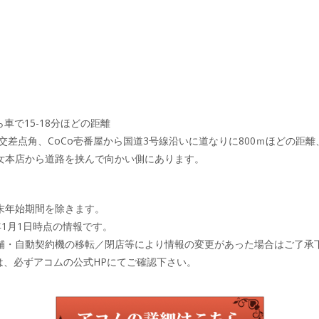
車で15-18分ほどの距離
の交差点角、CoCo壱番屋から国道3号線沿いに道なりに800ｍほどの距
女本店から道路を挟んで向かい側にあります。
末年始期間を除きます。
年1月1日時点の情報です。
舗・自動契約機の移転／閉店等により情報の変更があった場合はご了承
は、必ずアコムの公式HPにてご確認下さい。