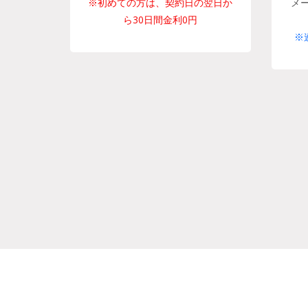
※初めての方は、契約日の翌日か
メ
ら30日間金利0円
※