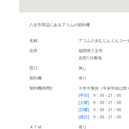
八女市周辺にあるアコムの契約機
名称:
アコム八女むじんくんコー
住所:
福岡県八女市
吉田129番地
窓口:
無し
契約機:
有り
契約機(時間):
※年中無休（年末年始は除
[平日]
9：00 - 21：00
[土曜]
9：00 - 21：00
[日曜]
9：00 - 21：00
[祝日]
9：00 - 21：00
ＡＴＭ:
有り