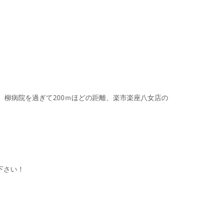
離、柳病院を過ぎて200ｍほどの距離、楽市楽座八女店の
下さい！